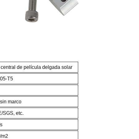
central de película delgada solar
005-T5
 sin marco
/SGS, etc.
s
n/m2