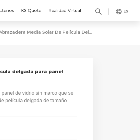
ctenos
KS Quote
Realidad Virtual
ES
Abrazadera Media Solar De Película Delgada Para Panel Solar Sin Marco
ícula delgada para panel
 panel de vidrio sin marco que se
 de película delgada de tamaño