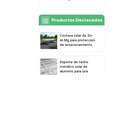
Productos Destacados
Cochera solar de Zn-
Al-Mg para protección
de estacionamiento
exterior y generación
de energía solar
Soporte de techo
metálico solar de
aluminio para una
gran durabilidad e
instalación segura de
paneles
Cochera solar robusta
de aluminio para un
aprovechamiento
eficiente de la energía
solar y protección del
vehículo.
Abrazadera de