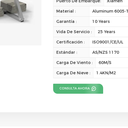
Puerto De Embarque:
Xiamen
Material :
Aluminum 6005-T5
Garantía :
10 Years
Vida De Servicio :
25 Years
Certificación :
ISO9001/CE/UL
Estándar :
AS/NZS 1170
Carga De Viento :
60M/S
Carga De Nieve :
1.4KN/M2
CONSULTA AHORA