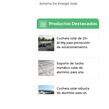
Sistema De Energía Solar
Productos Destacados
Cochera solar de Zn-
Al-Mg para protección
de estacionamiento
exterior y generación
de energía solar
Soporte de techo
metálico solar de
aluminio para una
gran durabilidad e
instalación segura de
paneles
Cochera solar robusta
de aluminio para un
aprovechamiento
eficiente de la energía
solar y protección del