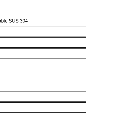
able SUS 304
lana