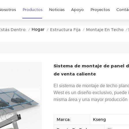
Nosotros
Productos
Noticias
Apoyo
Proyectos
Contá
Hogar
Estás Dentro:
Estructura Fija
Montaje En Techo
/
/
/
/
Sistema de montaje de panel de
de venta caliente
El sistema de montaje de techo plano
West es un diseño exclusivo, puede i
misma área y una mayor producción 
Marca:
Kseng