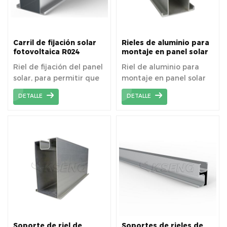
Carril de fijación solar
Rieles de aluminio para
fotovoltaica R024
montaje en panel solar
R025
Riel de fijación del panel
Riel de aluminio para
solar, para permitir que
montaje en panel solar
el equipo solar
DETALLE
DETALLE
fotovoltaico sea una
plataforma segura para
la energía solar.
Soporte de riel de
Soportes de rieles de