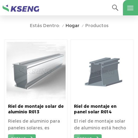
Hogar
Productos
Estás Dentro:
/
/
Riel de montaje solar de
Riel de montaje en
aluminio R013
panel solar R014
Rieles de aluminio para
El riel de montaje solar
paneles solares, es
de aluminio está hecho
liviano y económico.
de aleación de aluminio