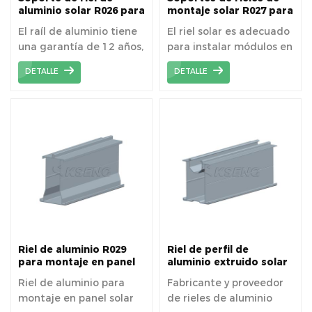
aluminio solar R026 para
montaje solar R027 para
fijar el panel solar
paneles solares de fácil
El raíl de aluminio tiene
El riel solar es adecuado
instalación fijados en la
una garantía de 12 años,
para instalar módulos en
casa del techo
siempre que la
techos existentes o para
DETALLE
DETALLE
instalación se haya
aplicaciones de nueva
realizado
construcción.
correctamente.
Riel de aluminio R029
Riel de perfil de
para montaje en panel
aluminio extruido solar
solar
R033
Riel de aluminio para
Fabricante y proveedor
montaje en panel solar
de rieles de aluminio