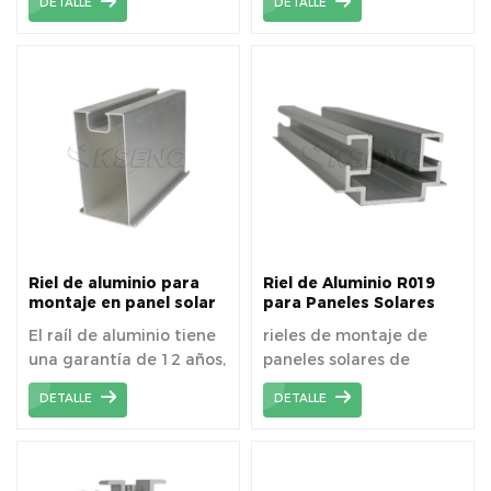
DETALLE
DETALLE
extruido de alta
resistencia.
Riel de aluminio para
Riel de Aluminio R019
montaje en panel solar
para Paneles Solares
R015
El raíl de aluminio tiene
rieles de montaje de
una garantía de 12 años,
paneles solares de
siempre que la
aluminio
DETALLE
DETALLE
instalación se haya
realizado
correctamente.