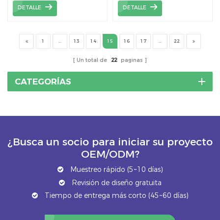
para montaje en panel
DETALLE
DETALLE
solar
1
...
13
14
15
16
17
...
22
Un total de
22
paginas
CATEGORÍAS
¿Busca un socio para iniciar su proyecto
OEM/ODM?
Muestreo rápido (5~10 días)
Revisión de diseño gratuita
Tiempo de entrega más corto (45~60 días)