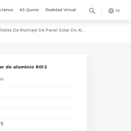
ctenos
KS Quote
Realidad Virtual
ES
Rieles De Montaje De Panel Solar De Aluminio R012
ar de aluminio R012
ar
T5