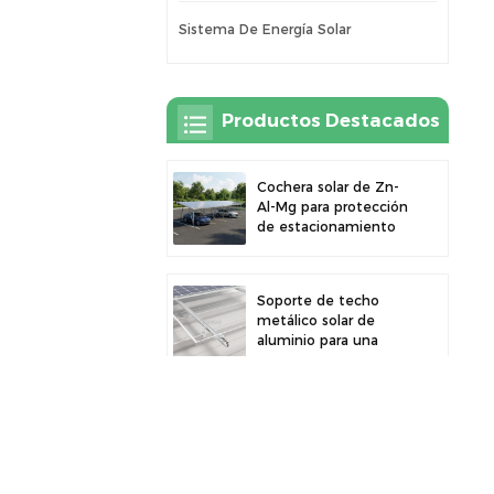
Sistema De Energía Solar
Productos Destacados
Cochera solar de Zn-
Al-Mg para protección
de estacionamiento
exterior y generación
de energía solar
Soporte de techo
metálico solar de
aluminio para una
gran durabilidad e
instalación segura de
paneles
Cochera solar robusta
de aluminio para un
aprovechamiento
eficiente de la energía
solar y protección del