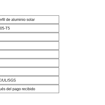
rfil de aluminio solar
005-T5
E/UL/SGS
ués del pago recibido