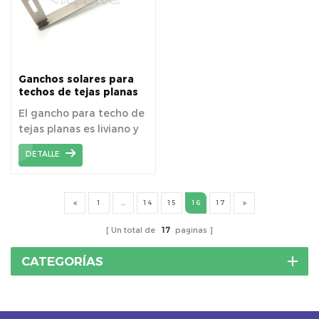
Ganchos solares para
techos de tejas planas
RH-0017
El gancho para techo de
tejas planas es liviano y
conveniente, lo que evita
DETALLE
problemas de
transporte.
1
...
14
15
16
17
Un total de
17
paginas
CATEGORÍAS