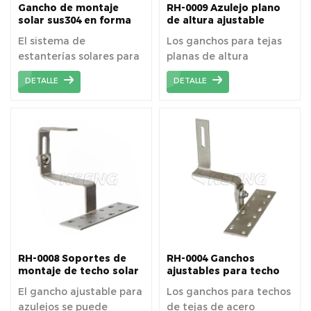
Gancho de montaje
RH-0009 Azulejo plano
solar sus304 en forma
de altura ajustable
de l RH-0006 para techo
doble Acero inoxidable
El sistema de
Los ganchos para tejas
de pizarra
SUS 304Hook
estanterías solares para
planas de altura
techos está diseñado
ajustable doble son más
DETALLE
DETALLE
específicamente para
convenientes para
aplicaciones de techos
aquellos techos estilo
de tejas residenciales y
tejas planas que
comerciales.
requieren ajustes
individuales.
RH-0008 Soportes de
RH-0004 Ganchos
montaje de techo solar
ajustables para techo
Ganchos de techo
de teja española
El gancho ajustable para
Los ganchos para techos
azulejos se puede
de tejas de acero