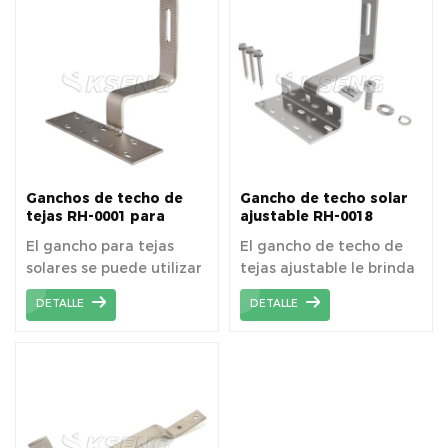
puede usar de manera
o techos de tejas curvas
segura para la
(teja española, S).
instalación de sistemas
fotovoltaicos.
Ganchos de techo de
Gancho de techo solar
tejas RH-0001 para
ajustable RH-0018
sistema de soporte de
El gancho para tejas
El gancho de techo de
montaje solar
solares se puede utilizar
tejas ajustable le brinda
para la instalación del
diferentes niveles de
DETALLE
DETALLE
sistema de montaje
altura para la instalación
solar en techos de tejas
del riel.
planos residenciales
inclinados o techos de
tejas curvas (teja
española, S).