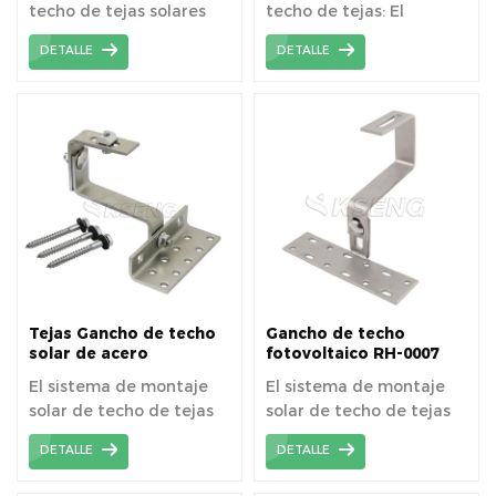
techo de tejas solares
techo de tejas: El
de aluminio: 1. Material
instalador perforará
DETALLE
DETALLE
liviano 2.Resistente a la
tornillos para madera en
corrosión 3. Instalación
su techo e instalará
rápida 4.Alta capacidad
soportes para paneles en
de carga 5. Estética y
estos lugares. Las piezas
durabilidad
están preensambladas y
todo el sistema de
instalación es altamente
eficiente y económico.
Aplicable a todos los
tejados de tejas
estándar. Material de
acero inoxidable
Tejas Gancho de techo
Gancho de techo
Sujetadores y herrajes
solar de acero
fotovoltaico RH-0007
inoxidable
para techo de tejas
de alta calidad.
El sistema de montaje
El sistema de montaje
solar de techo de tejas
solar de techo de tejas
está diseñado para la
está diseñado para la
DETALLE
DETALLE
instalación de módulos
instalación de módulos
fotovoltaicos en techos
fotovoltaicos en techos