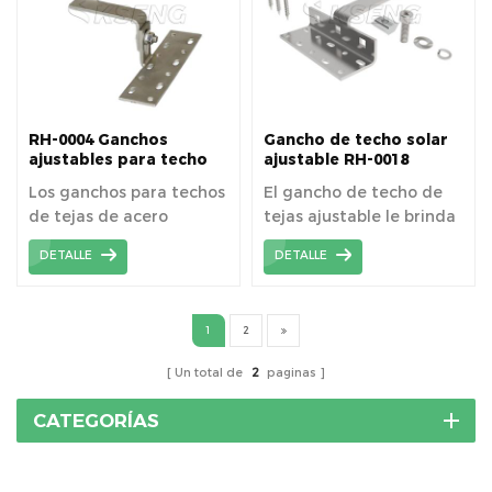
RH-0004 Ganchos
Gancho de techo solar
ajustables para techo
ajustable RH-0018
de teja española
Los ganchos para techos
El gancho de techo de
de tejas de acero
tejas ajustable le brinda
inoxidable están
diferentes niveles de
DETALLE
DETALLE
especialmente
altura para la instalación
diseñados para el
del riel.
sistema de montaje
1
2
solar de techos de tejas,
se anclan en la viga del
Un total de
2
paginas
techo para instalar
rieles.
CATEGORÍAS