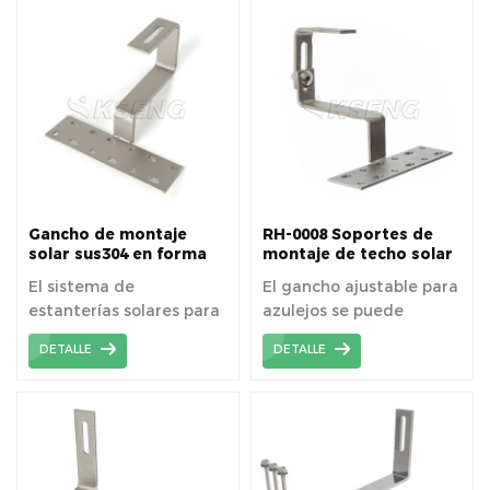
de tejas.
de tejas españolas /
romanas / de arcilla /
curvas.
Gancho de montaje
RH-0008 Soportes de
solar sus304 en forma
montaje de techo solar
de l RH-0006 para techo
Ganchos de techo
El sistema de
El gancho ajustable para
de pizarra
estanterías solares para
azulejos se puede
techos está diseñado
ajustar horizontal y
DETALLE
DETALLE
específicamente para
verticalmente, lo que
aplicaciones de techos
brinda más versatilidad
de tejas residenciales y
que el gancho normal
comerciales.
para azulejos.