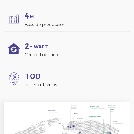
4
M
Base de producción
2
+ WATT
Centro Logístico
1
0
0
+
Países cubiertos