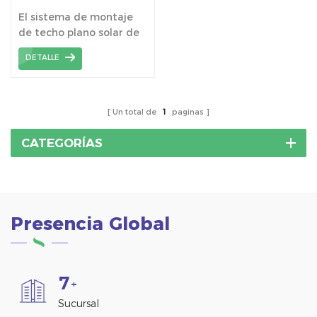
de fácil instalación
El sistema de montaje
de techo plano solar de
doble inclinación East
DETALLE
West es un diseño
exclusivo, puede instalar
más paneles solares en
la misma área y una
Un total de
1
paginas
mayor producción de
energía.
CATEGORÍAS
Presencia Global
7
+
Sucursal