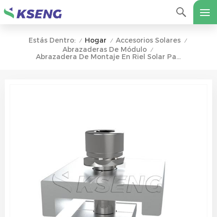
Hogar
Accesorios Solares
Estás Dentro:
/
/
/
Abrazaderas De Módulo
/
Abrazadera De Montaje En Riel Solar Para Soporte De Montaje En Techo O Suelo