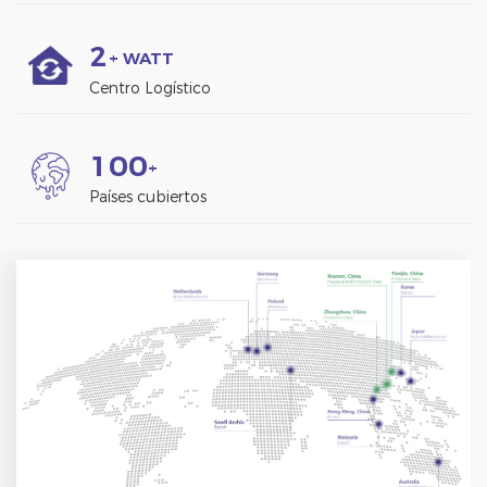
2
+ WATT
Centro Logístico
1
0
0
+
Países cubiertos