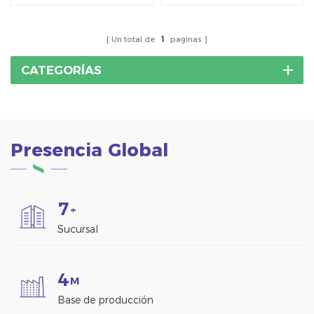
techos de metal con
junta alzada sin taladrar.
Un total de
1
paginas
CATEGORÍAS
Presencia Global
7
+
Sucursal
4
M
Base de producción