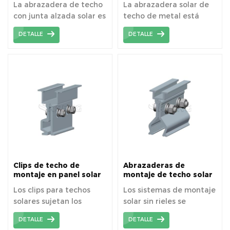
La abrazadera de techo
La abrazadera solar de
techo fotovoltaico
con junta alzada solar es
techo de metal está
nuestra opción más
diseñada para la
DETALLE
DETALLE
popular para unir
instalación de paneles
estanterías solares a una
solares en el techo.
variedad de techos de
metal con junta alzada.
Clips de techo de
Abrazaderas de
montaje en panel solar
montaje de techo solar
RF0028 o abrazaderas
RF0055
Los clips para techos
Los sistemas de montaje
de techo fotovoltaico
solares sujetan los
solar sin rieles se
paneles solares
instalan utilizando
DETALLE
DETALLE
directamente a los
menos componentes.