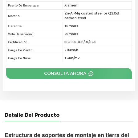
Xiamen
Puerto De Embarque:
Zn-Al-Mg coated steel or Q235B
Material :
carbon steel
10 Years
Garantía :
25 Years
Vida De Servicio :
ISO9001/CE/UL/SGS
Certificación :
216km/h
Carga De Viento :
1.4Kn/m2
Carga De Nieve :
CONSULTA AHORA
Detalle Del Producto
Estructura de soportes de montaje en tierra del