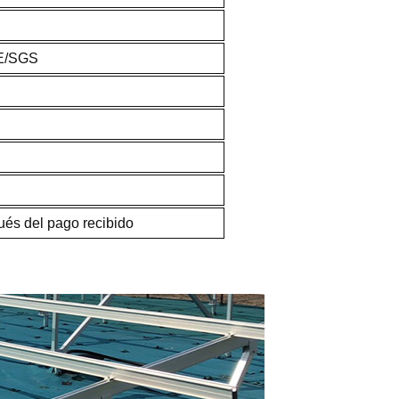
E/SGS
ués del pago recibido