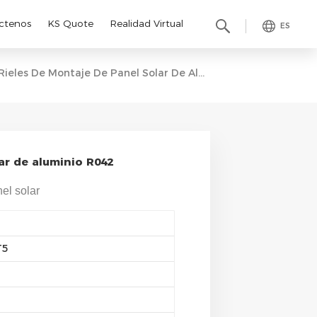
ctenos
KS Quote
Realidad Virtual
ES
Rieles De Montaje De Panel Solar De Aluminio R042
ar de aluminio R042
el solar
T5