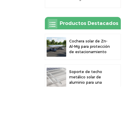
Productos Destacados
Cochera solar de Zn-
Al-Mg para protección
de estacionamiento
exterior y generación
de energía solar
Soporte de techo
metálico solar de
aluminio para una
gran durabilidad e
instalación segura de
paneles
Cochera solar robusta
de aluminio para un
aprovechamiento
eficiente de la energía
solar y protección del
vehículo.
Abrazadera de