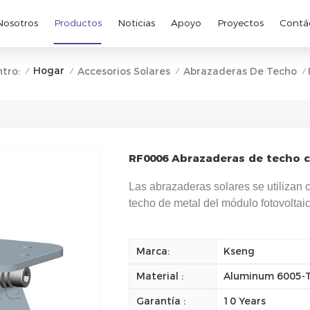
Nosotros
Productos
Noticias
Apoyo
Proyectos
Contá
Hogar
tro:
Accesorios Solares
Abrazaderas De Techo
/
/
/
/
RF0006 Abrazaderas de techo c
Las abrazaderas solares se utilizan
techo de metal del módulo fotovoltaic
Marca:
Kseng
Material :
Aluminum 6005-T5
Garantía :
10 Years