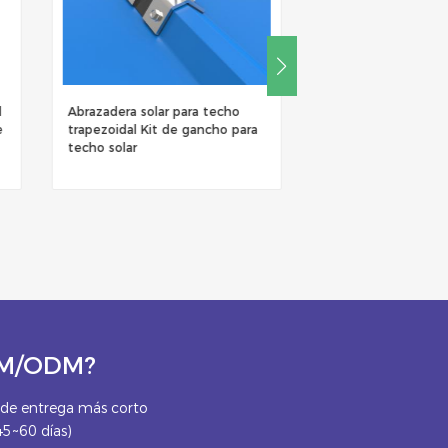
l
Abrazadera solar para techo
Montaje de techo s
e
trapezoidal Kit de gancho para
corto en forma de 
techo solar
abrazadera de tec
OEM/ODM?
e entrega más corto
45~60 días)