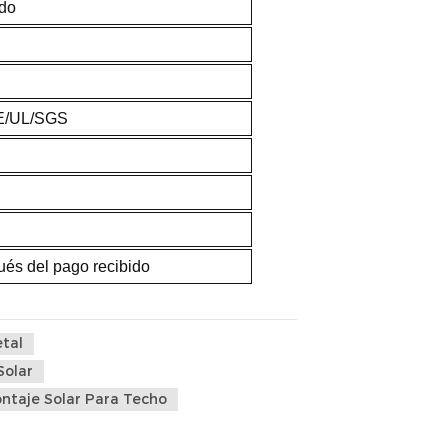
ado
E/UL/SGS
ués del pago recibido
tal
Solar
ntaje Solar Para Techo