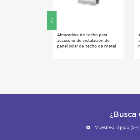
soporte simple sin
Abrazadera de techo para
 solar para un
accesorio de instalación de
montaje
panel solar de techo de metal
o de techo de metal
¿Busca 
Muestreo rápido (5~10