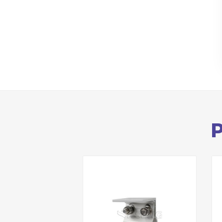
y fácil instalación
Último producto: Mini
riel de aluminio para
montaje solar en
techos metálicos.
Abrazadera de
aleación de aluminio
para vallas solares
fotovoltaicas.
Abrazadera para
P
paneles solares para
montaje en vallas.