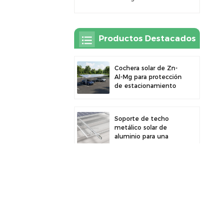
Productos Destacados
Cochera solar de Zn-
Al-Mg para protección
de estacionamiento
exterior y generación
de energía solar
Soporte de techo
metálico solar de
aluminio para una
gran durabilidad e
instalación segura de
paneles
Cochera solar robusta
de aluminio para un
aprovechamiento
eficiente de la energía
solar y protección del
vehículo.
Abrazadera de