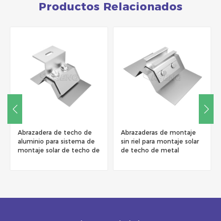
Productos Relacionados
brazadera de techo de
Abrazaderas de montaje
Abraza
luminio para sistema de
sin riel para montaje solar
techo 
ontaje solar de techo de
de techo de metal
gancho
etal
trapezoidal