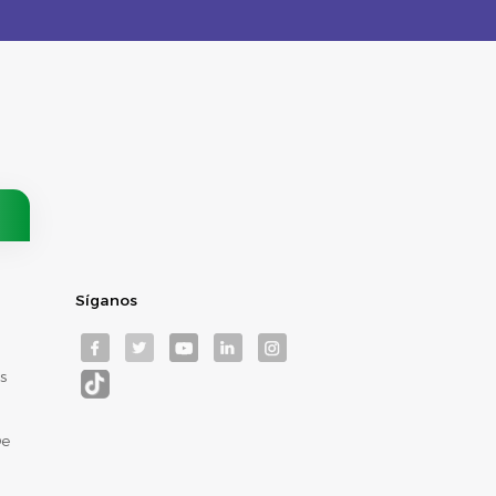
Síganos
s
De