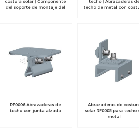
costura solar | Componente
techo | Abrazaderas d
del soporte de montaje del
techo de metal con cost
panel solar
alzada
RF0006 Abrazaderas de
Abrazaderas de costur
techo con junta alzada
solar RF0005 para techo
metal