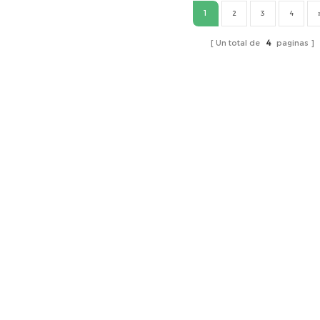
1
2
3
4
Un total de
4
paginas