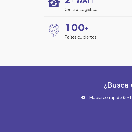
+ WATT
Centro Logístico
1
0
0
+
Países cubiertos
¿Busca 
Muestreo rápido (5~10