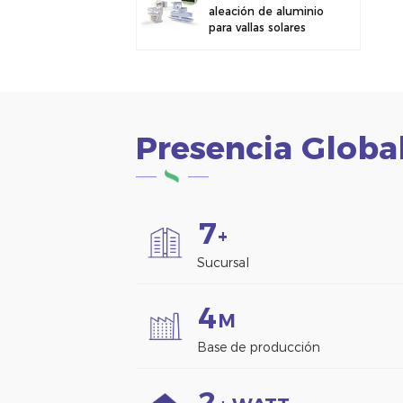
aleación de aluminio
para vallas solares
fotovoltaicas.
Abrazadera para
paneles solares para
montaje en vallas.
Presencia Globa
7
+
Sucursal
4
M
Base de producción
2