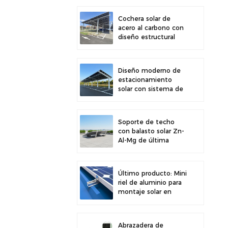
para una mayor
estabilidad
Cochera solar de
acero al carbono con
diseño estructural
eficiente para una
mayor eficiencia solar
Diseño moderno de
estacionamiento
solar con sistema de
montaje solar para
cochera de acero al
carbono de alta
Soporte de techo
resistencia
con balasto solar Zn-
Al-Mg de última
generación y fácil
instalación
Último producto: Mini
riel de aluminio para
montaje solar en
techos metálicos.
Abrazadera de