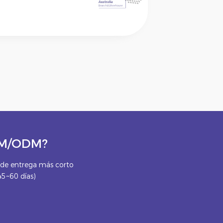
OEM/ODM?
e entrega más corto
45~60 días)