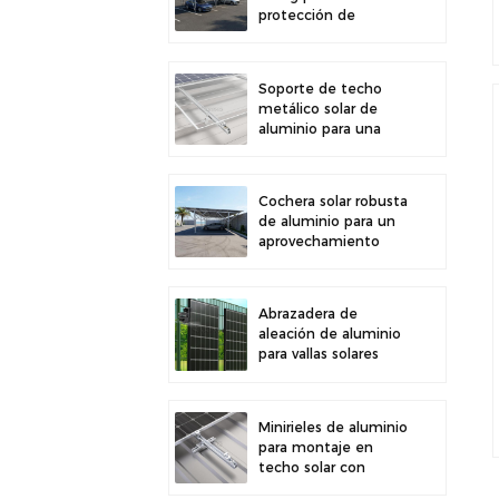
protección de
estacionamiento
exterior y generación
de energía solar
Soporte de techo
metálico solar de
aluminio para una
gran durabilidad e
instalación segura de
paneles
Cochera solar robusta
de aluminio para un
aprovechamiento
eficiente de la
energía solar y
protección del
Abrazadera de
vehículo.
aleación de aluminio
para vallas solares
fotovoltaicas.
Abrazadera para
paneles solares para
Minirieles de aluminio
montaje en vallas.
para montaje en
techo solar con
diseño de precisión