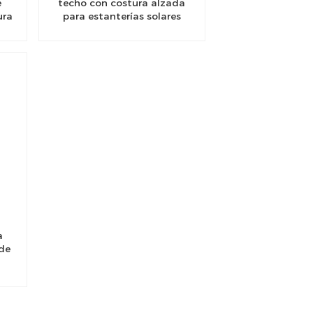
e
techo con costura alzada
ura
para estanterías solares
a
 de