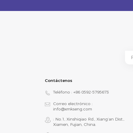
Contáctenos
Teléfono :
+86 0592-5795673
Correo electrónico :
info@xmkseng.com
: No.1, Xinshiqiao Rd., Xiang‘an Dist.,
Xiamen, Fujian, China.