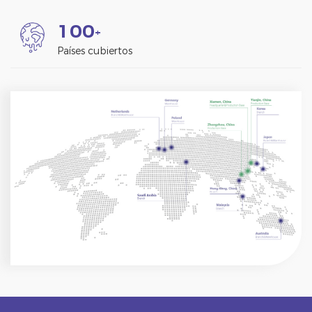
1
0
0
+
Países cubiertos