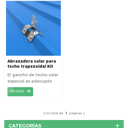
junta alzada sin taladrar.
enmarcados a sistemas
de montaje de techo de
metal trapezoidal sin
penetrar la superficie del
techo.
Abrazadera solar para
techo trapezoidal Kit
de gancho para techo
El gancho de techo solar
solar
especial es adecuado
para el techo
DETALLE
trapezoidal.
Un total de
1
paginas
CATEGORÍAS