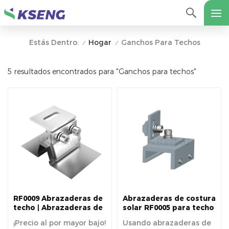
Hogar
Ganchos Para Techos
Estás Dentro:
/
/
5 resultados encontrados para "Ganchos para techos"
RF0009 Abrazaderas de
Abrazaderas de costura
techo | Abrazaderas de
solar RF0005 para techo
techo de metal con
de metal
¡Precio al por mayor bajo!
Usando abrazaderas de
costura alzada