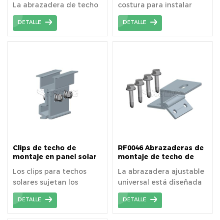
La abrazadera de techo
costura para instalar
de metal no es necesaria
paneles solares en
DETALLE
DETALLE
para perforar el orificio y
techos de metal.
la penetración antes de
la instalación, fácil y
rápido de instalar
directamente.
Clips de techo de
RF0046 Abrazaderas de
montaje en panel solar
montaje de techo de
RF0028 o abrazaderas
metal trapezoidal solar,
Los clips para techos
La abrazadera ajustable
de techo fotovoltaico
ajustable universal
solares sujetan los
universal está diseñada
paneles solares
específicamente para
DETALLE
DETALLE
directamente a los
asegurar módulos
techos de metal con
fotovoltaicos