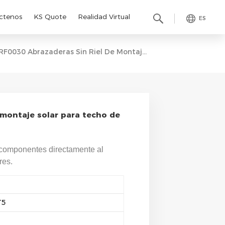
ctenos
KS Quote
Realidad Virtual
ES
RF0030 Abrazaderas Sin Riel De Montaje Solar Para Techo De Metal Trapezoidal
 montaje solar para techo de
s componentes directamente al
res.
T5