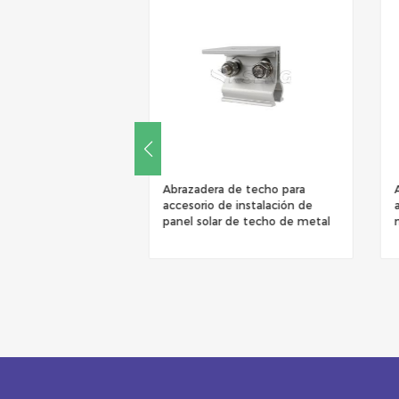
soporte simple sin
Abrazadera de techo para
 solar para un
accesorio de instalación de
montaje
panel solar de techo de metal
o de techo de metal