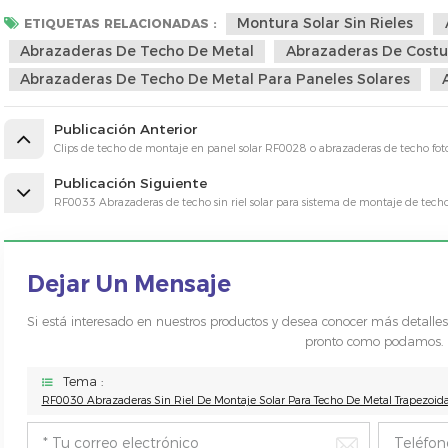
Montura Solar Sin Rieles
ETIQUETAS RELACIONADAS :
Abrazaderas De Techo De Metal
Abrazaderas De Costu
Abrazaderas De Techo De Metal Para Paneles Solares
Publicación Anterior
Clips de techo de montaje en panel solar RF0028 o abrazaderas de techo foto
Publicación Siguiente
RF0033 Abrazaderas de techo sin riel solar para sistema de montaje de tech
Dejar Un Mensaje
Si está interesado en nuestros productos y desea conocer más detalle
pronto como podamos.
Tema :
RF0030 Abrazaderas Sin Riel De Montaje Solar Para Techo De Metal Trapezoida