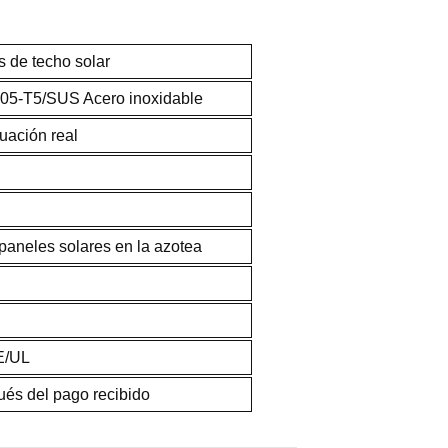
 de techo solar
005-T5/SUS Acero inoxidable
uación real
paneles solares en la azotea
E/UL
ués del pago recibido