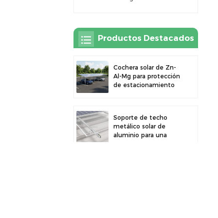
Productos Destacados
Cochera solar de Zn-
Al-Mg para protección
de estacionamiento
exterior y generación
de energía solar
Soporte de techo
metálico solar de
aluminio para una
gran durabilidad e
instalación segura de
paneles
Cochera solar robusta
de aluminio para un
aprovechamiento
eficiente de la energía
solar y protección del
vehículo.
Abrazadera de