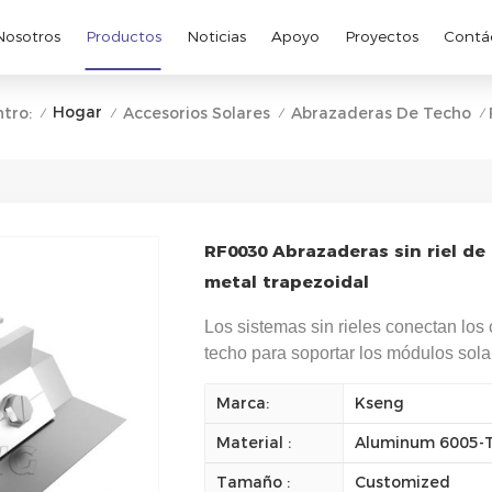
Nosotros
Productos
Noticias
Apoyo
Proyectos
Contá
Hogar
tro:
Accesorios Solares
Abrazaderas De Techo
/
/
/
/
RF0030 Abrazaderas sin riel de
metal trapezoidal
Los sistemas sin rieles conectan lo
techo para soportar los módulos sola
Marca:
Kseng
Material :
Aluminum 6005-
Tamaño :
Customized