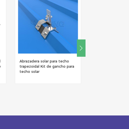
l
Abrazadera solar para techo
Montaje de techo s
e
trapezoidal Kit de gancho para
corto en forma de 
techo solar
abrazadera de tec