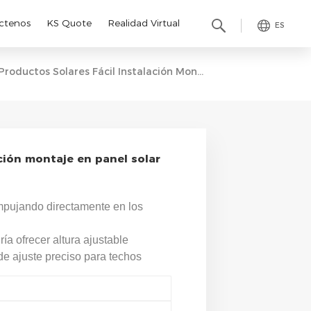
ctenos
KS Quote
Realidad Virtual
ES
Productos Solares Fácil Instalación Montaje En Panel Solar Panel Solar Abrazadera Media
ación montaje en panel solar
mpujando directamente en los
ía ofrecer altura ajustable
 de ajuste preciso para techos