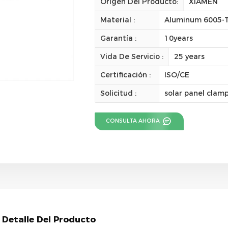
Origen Del Producto:
XIAMEN
Material :
Aluminum 6005-
Garantía :
10years
Vida De Servicio :
25 years
Certificación :
ISO/CE
Solicitud :
solar panel clam
CONSULTA AHORA
Detalle Del Producto