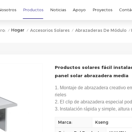
Nosotros
Productos
Noticias
Apoyo
Proyectos
Contá
Hogar
ro:
Accesorios Solares
Abrazaderas De Módulo
/
/
/
/
Productos solares fácil instal
panel solar abrazadera media
1. Montaje de abrazadera creativo e
rieles
2. El clip de abrazadera especial podr
3. Instalación rápida y simple, altura
Marca:
Kseng