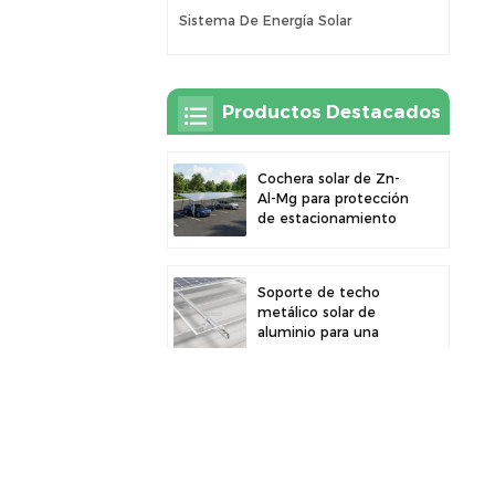
Sistema De Energía Solar
Productos Destacados
Cochera solar de Zn-
Al-Mg para protección
de estacionamiento
exterior y generación
de energía solar
Soporte de techo
metálico solar de
aluminio para una
gran durabilidad e
instalación segura de
paneles
Cochera solar robusta
de aluminio para un
aprovechamiento
eficiente de la energía
solar y protección del